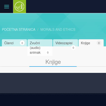
POČETNA STRANICA
MORALS AND ETHICS
Članci
Zvučni
Videozapisi
Knjige
0
0
(audio)
0
snimak
0
Knjige