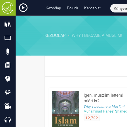
Kezdőlap
Rólunk
Kapcsolat
KEZDŐLAP
WHY I BECAME A MUSLIM!
Igen, muszlim lettem! 
miért is?
Why I became a Muslim!
Muhammad Haneef Shahe
12,722