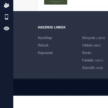
HASZNOS LINKEK
Kezdőlap
Könyvek
(19270)
Rólunk
Cikkek
(5607)
Kapcsolat
Korán
Fatwák
(13311)
Szerzők
(4732)