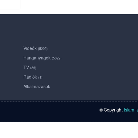
Videók
(5205)
Hanganyagok
(5322)
TV
(36)
Rádiók
(1)
Alkalmazások
© Copyright