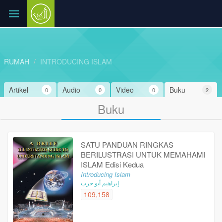
RUMAH
INTRODUCING ISLAM
Artikel
Audio
Video
Buku
0
0
0
2
Buku
SATU PANDUAN RINGKAS
BERILUSTRASI UNTUK MEMAHAMI
ISLAM Edisi Kedua
Introducing Islam
إبراهيم أبو حرب
109,158