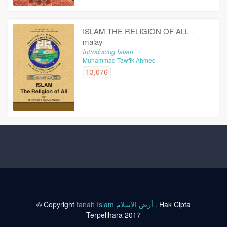
ISLAM THE RELIGION OF ALL -
malay
Introducing Islam
Muhammad Tawfik Ahmed
13,076
© Copyright
tanah Islam أرض الإسلام
. Hak Cipta
Terpelihara 2017