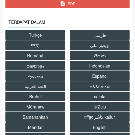
PDF
TERDAPAT DALAM
Türkçe
فارسى
中文
Română
తెలుగు
മലയാളം
Indonesian
Русский
Español
اللغة العربية
Ελληνικά
Brahui
català
Mëranaw
isiZulu
Bamanankan
कॉशुर كأشُر kạ̄šur
Mandar
English