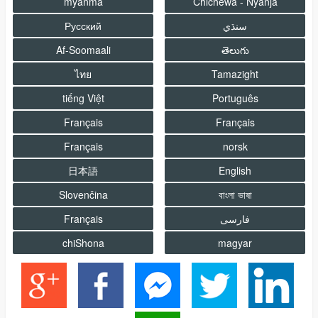
myanma
Chichewa - Nyanja
Русский
سنڌي
Af-Soomaali
తెలుగు
ไทย
Tamazight
tiếng Việt
Português
Français
Français
Français
norsk
日本語
English
Slovenčina
বাংলা ভাষা
Français
فارسى
chiShona
magyar