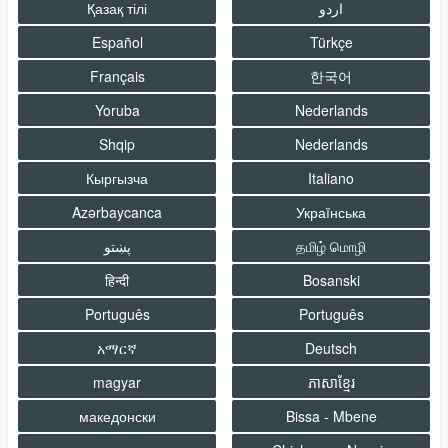
Қазақ тілі
اردو
Español
Türkçe
Français
한국어
Yoruba
Nederlands
Shqip
Nederlands
Кыргызча
Italiano
Azərbaycanca
Украïнська
پښتو
தமிழ் மொழி
हिन्दी
Bosanski
Português
Português
አማርኛ
Deutsch
magyar
ភាសាខ្មែរ
македонски
Bissa - Mbene