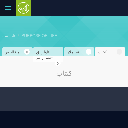
PURPOSE OF LIFE
ئانا بەت
كىتاب
فىلىملار
ئاۋازلىق
ماقالىلەر
0
0
0
ئەسەرلەر
0
كىتاب