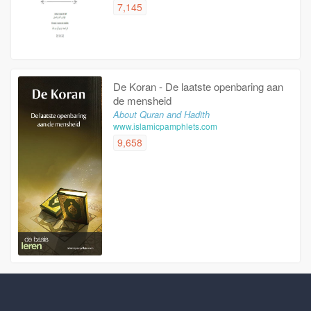
7,145
De Koran - De laatste openbaring aan
de mensheid
About Quran and Hadith
www.islamicpamphlets.com
9,658