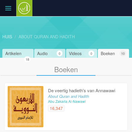
HUIS
ABOUT QURAN AND HADITH
Artikelen
Audio
Videos
Boeken
0
0
10
18
Boeken
De veertig hadieth's van Annawawi
About Quran and Hadith
Abu Zakaria Al-Nawawi
16,347