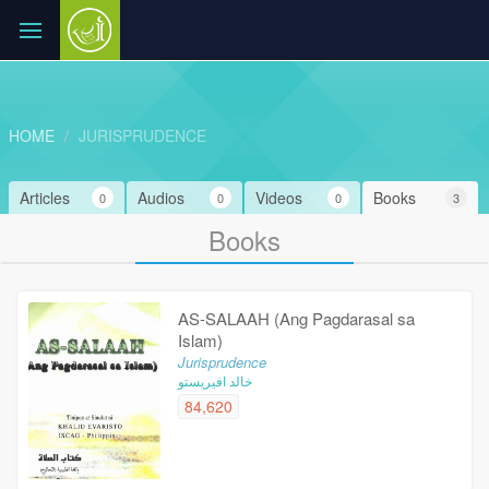
HOME
JURISPRUDENCE
Articles
Audios
Videos
Books
0
0
0
3
Books
AS-SALAAH (Ang Pagdarasal sa
Islam)
Jurisprudence
خالد افيريستو
84,620