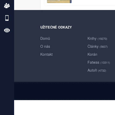
UŽITEČNÉ ODKAZY
Domů
Knihy
(19270)
O nás
Články
(5607)
Kontakt
Korán
Fatwas
(13311)
Autoři
(4732)