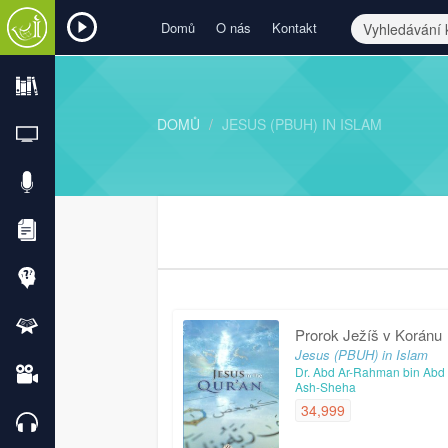
Domů
O nás
Kontakt
DOMŮ
JESUS (PBUH) IN ISLAM
Prorok Ježíš v Koránu
Jesus (PBUH) in Islam
Dr. Abd Ar-Rahman bin Abd
Ash-Sheha
34,999