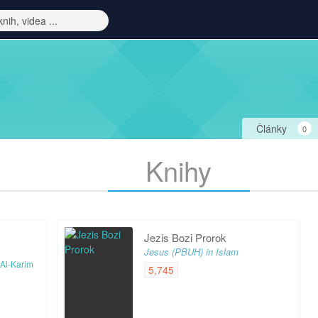
Články
0
Knihy
Jezis Bozi Prorok
Jesus (PBUH) in Islam
 Al-Karim
5,745