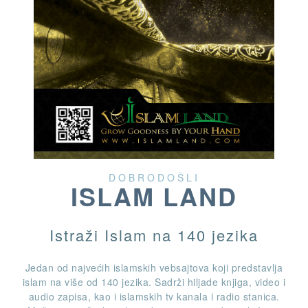
DOBRODOŠLI
ISLAM LAND
Istraži Islam na 140 jezika
Jedan od najvećih islamskih vebsajtova koji predstavlja
islam na više od 140 jezika. Sadrži hiljade knjiga, video i
audio zapisa, kao i islamskih tv kanala i radio stanica.