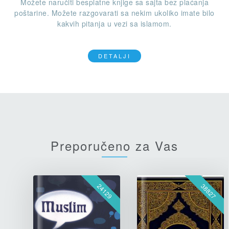
Možete naručiti besplatne knjige sa sajta bez plaćanja
poštarine. Možete razgovarati sa nekim ukoliko imate bilo
kakvih pitanja u vezi sa islamom.
DETALJI
Preporučeno za Vas
24129
38827