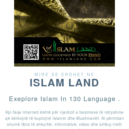
MIRE SE ERDHET NE
ISLAM LAND
Exeplore Islam In 130 Language .
Kjo faqe interneti është për njerëzit e besimeve të ndryshme
që kërkojnë të kuptojnë Islamin dhe Muslimanët. Ai përmban
shumë libra të shkurtër, informativë, video dhe artikuj rreth