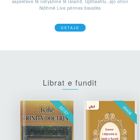
aspekteve të ndryshme të Islamit. Gjithashtu, ajo ofron
Ndihmë Live përmes bisedës
DETAJE
Librat e fundit
22157
25436