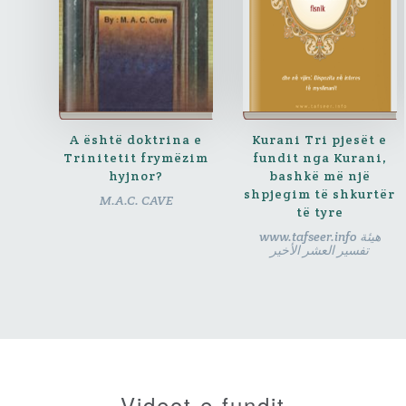
A është doktrina e
Kurani Tri pjesët e
Trinitetit frymëzim
fundit nga Kurani,
hyjnor?
bashkë më një
shpjegim të shkurtër
M.A.C. CAVE
të tyre
www.tafseer.info هيئة
تفسير العشر الأخير
Videot e fundit